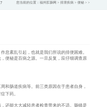
27
您当前的位置：
福州肛肠网
>
排泄疾病
>
便秘
> >
、作息紊乱引起，也就是我们所说的排便困难。
说，便秘是百病之源。一旦反复，应仔细调查原
肛周和肠道疾病等。前三类原因在于患者自身，
对症下药。
病，还能大大减轻患者检查带来的不适。肠镜是